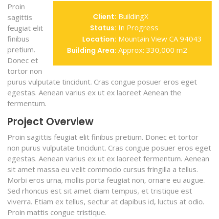
Proin
BuildingX
Client:
sagittis
In Progress
feugiat elit
Status:
finibus
Mountain View CA 94043
Location:
pretium.
Approx: 330,000 m2
Building Area:
Donec et
tortor non
purus vulputate tincidunt. Cras congue posuer eros eget
egestas. Aenean varius ex ut ex laoreet Aenean the
fermentum.
Project Overview
Proin sagittis feugiat elit finibus pretium. Donec et tortor
non purus vulputate tincidunt. Cras congue posuer eros eget
egestas. Aenean varius ex ut ex laoreet fermentum. Aenean
sit amet massa eu velit commodo cursus fringilla a tellus.
Morbi eros urna, mollis porta feugiat non, ornare eu augue.
Sed rhoncus est sit amet diam tempus, et tristique est
viverra. Etiam ex tellus, sectur at dapibus id, luctus at odio.
Proin mattis congue tristique.